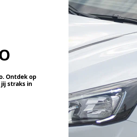
TO
to. Ontdek op 
j straks in 