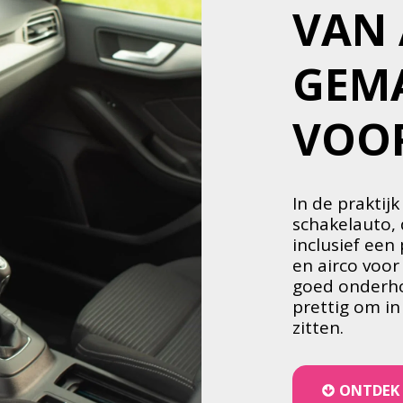
VAN 
GEMA
VOO
In de praktijk
schakelauto, 
inclusief een
en airco voor
goed onderhou
prettig om in
zitten.
ONTDEK